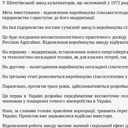
У Шепетівський завод культиваторів, що заснований у 1972 році
Мета інвестування - відновлення виробництва сільськогоспода
підприємство і приступає до його модернізації.
На базі підприємства постане сучасний завод із виробництва сі
Це буде поєднання високотехнологічного практичного досвіду к
Precision Agriculture. Відновлення виробництва заводу відбуват
На першому – модернізація, встановлення нового енергозберіга
та технологічно нескладної техніки, як для власних потреб, так
На другому – налагодження виробництва нескладної сільгосптех
На третьому етапі розпочнеться виробництво сільгосптехніки у 
Паралельно, протягом трьох років, здійснюватиметься розробка 
Ця перша в Україні розробка передбачатиме високоточне поз
чинником у поширенні точного землеробства в Україні.
Нині, за словами голови правління корпорації, тривають пере
Україні. Проектом вже зацікавилися індійські інвестори.
Відновлення роботи заводу матиме значний соціальний ефект дл