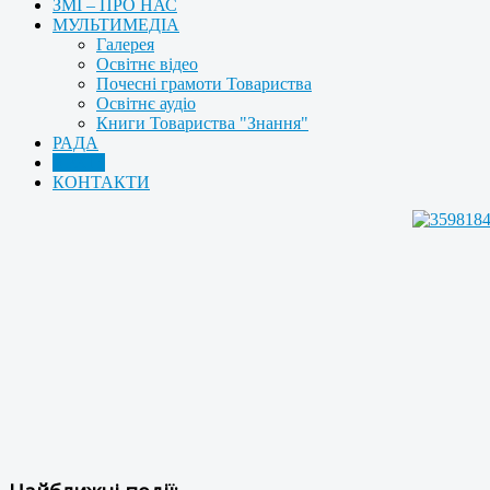
ЗМІ – ПРО НАС
МУЛЬТИМЕДІА
Галерея
Освітнє відео
Почесні грамоти Товариства
Освітнє аудіо
Книги Товариства "Знання"
РАДА
АРХІВ
КОНТАКТИ