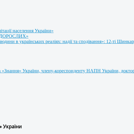
літації населення України»
 ДОРОСЛИХ»
ини в українських реаліях: надії та сподівання»: 12-ті Шинкар
 «Знання» України, члену-кореспонденту НАПН України, доктору
» України