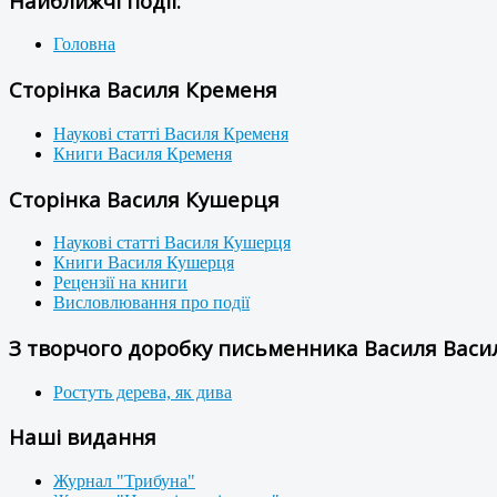
Найближчі події:
Головна
Сторінка Василя Кременя
Наукові статті Василя Кременя
Книги Василя Кременя
Сторінка Василя Кушерця
Наукові статті Василя Кушерця
Книги Василя Кушерця
Рецензії на книги
Висловлювання про події
З творчого доробку письменника Василя Васил
Ростуть дерева, як дива
Наші видання
Журнал "Трибуна"