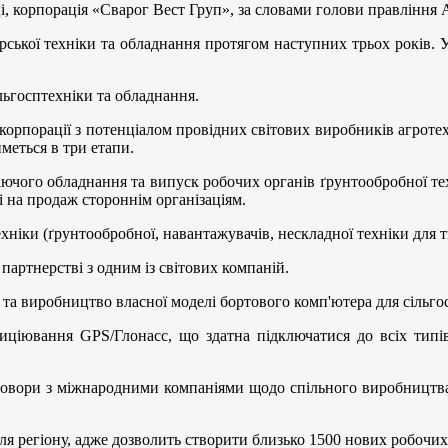
, корпорація «Сварог Вест Груп», за словами голови правління Ан
рської техніки та обладнання протягом наступних трьох років. У
льгосптехніки та обладнання.
орпорації з потенціалом провідних світових виробників агротех
иметься в три етапи.
ючого обладнання та випуск робочих органів ґрунтообробної техн
 і на продаж стороннім організаціям.
ніки (ґрунтообробної, навантажувачів, нескладної техніки для 
партнерстві з одним із світових компаній.
та виробництво власної моделі бортового комп'ютера для сільгос
иціювання GPS/Глонасс, що здатна підключатися до всіх типі
говори з міжнародними компаніями щодо спільного виробництва 
я регіону, адже дозволить створити близько 1500 нових робочих