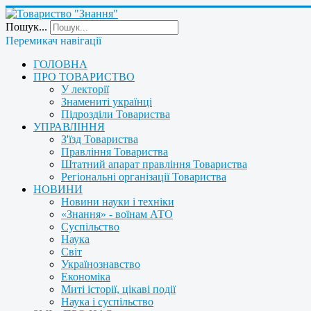
Пошук...
Перемикач навігації
ГОЛОВНА
ПРО ТОВАРИСТВО
У лекторії
Знамениті українці
Підрозділи Товариства
УПРАВЛІННЯ
З'їзд Товариства
Правління Товариства
Штатний апарат правління Товариства
Регіональні організації Товариства
НОВИНИ
Новини науки і техніки
«Знання» - воїнам АТО
Суспільство
Наука
Світ
Українознавство
Економіка
Миті історії, цікаві події
Наука і суспільство