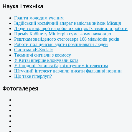
Наука і техніка
Гранти молодим ученим
Індійський космічний апарат надіслав знімок Місяця
Люди готові, щоб на робочих місцях їх замінили роботи
Премія Кабінету Міністрів сумському науковцю
Решткам знайденого стегозавра 168 мільйонів років
Роботи-поліцейські здатні розпізнавати людей
Система «E-Social»
Таємничі сигнали з космосу
У Китаї вперше клонували кота
У Лондоні з'явився бар зі штучним інтелектом
Штучний інтелект навчили писати фальшиві новини
Що таке гіперлуп?
Фотогалерея