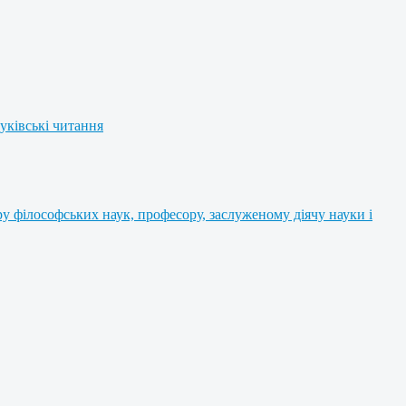
уківські читання
 філософських наук, професору, заслуженому діячу науки і